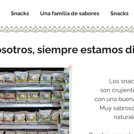
Snacks
Una família de sabores
Snacks
sotros, siempre estamos dis
Los snac
son crujient
con una buena
Muy sabroso
natural