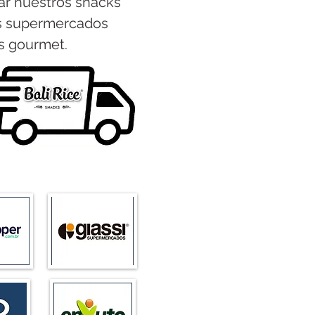
r nuestros snacks
s supermercados
as gourmet.